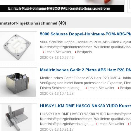
PA6 H13 NAK80 S136 Einfachkavitäts-DME-Präzisionsformen
(49)
nststoff-Injektionsschimmel
5000 Schüsse Doppel-Hohlraum-POM-ABS-Plas
5000 Schüsse Doppel-Hohlraum-POM-ABS-Plastik-Injektio
Kunststoffspritzgießunternehmen. Wir liefern qualitativ ho
Lesen Sie weiter
Bestpreis
2020-08-13 10:27:42
Medizinisches Gerät 2 Platte ABS Harz P20 
Medizinisches Gerät 2 Platte ABS Harz P20 DME 4 Hohl
Verfügung und bietet Ihnen professionelle Expertise, Fle
Fristen.Schimmelbildung...
Lesen Sie weiter
Bestpr
2020-08-13 10:41:28
HUSKY LKM DME HASCO NAK80 YUDO Kunstst
HUSKY LKM DME HASCO NAK80 YUDO Kunststoffspritzgieß
Kunststoffspritzgießunternehmen. Wir liefern qualitativ h
Kunststoffspritzgießwerkzeuge ...
Lesen Sie weiter
2020-08-13 10:31:17