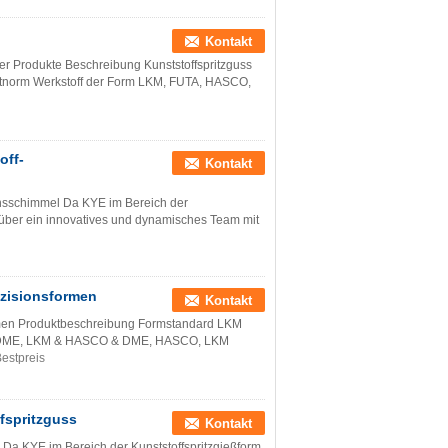
Kontakt
 Produkte Beschreibung Kunststoffspritzguss
tnorm Werkstoff der Form LKM, FUTA, HASCO,
off-
Kontakt
onsschimmel Da KYE im Bereich der
es über ein innovatives und dynamisches Team mit
äzisionsformen
Kontakt
rmen Produktbeschreibung Formstandard LKM
KM, DME, LKM & HASCO & DME, HASCO, LKM
estpreis
spritzguss
Kontakt
a KYE im Bereich der Kunststoffspritzgießform