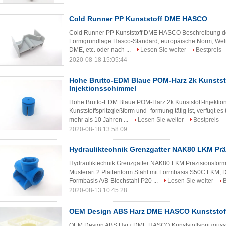
Cold Runner PP Kunststoff DME HASCO
Cold Runner PP Kunststoff DME HASCO Beschreibung der
Formgrundlage Hasco-Standard, europäische Norm, Wel
DME, etc. oder nach ...
Lesen Sie weiter
Bestpreis
2020-08-18 15:05:44
Hohe Brutto-EDM Blaue POM-Harz 2k Kunstst
Injektionsschimmel
Hohe Brutto-EDM Blaue POM-Harz 2k Kunststoff-Injekti
Kunststoffspritzgießform und -formung tätig ist, verfügt 
mehr als 10 Jahren ...
Lesen Sie weiter
Bestpreis
2020-08-18 13:58:09
Hydrauliktechnik Grenzgatter NAK80 LKM Pr
Hydrauliktechnik Grenzgatter NAK80 LKM Präzisionsfo
Musterart 2 Plattenform Stahl mit Formbasis S50C L
Formbasis A/B-Blechstahl P20 ...
Lesen Sie weiter
B
2020-08-13 10:45:28
OEM Design ABS Harz DME HASCO Kunststoff
OEM Design ABS Harz DME HASCO Kunststoffspritzguss D