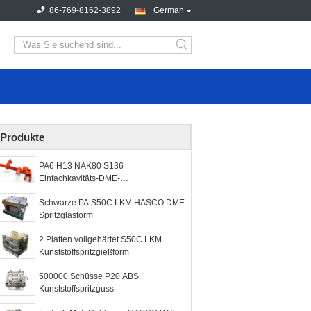
86-769-8162-3892
German
Produkte
PA6 H13 NAK80 S136
Einfachkavitäts-DME-
Präzisionsformen
Schwarze PA S50C LKM HASCO DME
Spritzglasform
2 Platten vollgehärtet S50C LKM
Kunststoffspritzgießform
500000 Schüsse P20 ABS
Kunststoffspritzguss