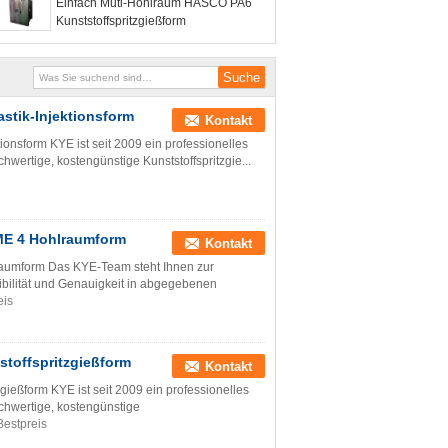
Einfach Muti-Hohlraum HASCO PA6
Kunststoffspritzgießform
tik-Injektionsform
Kontakt
nsform KYE ist seit 2009 ein professionelles
chwertige, kostengünstige Kunststoffspritzgie...
DME 4 Hohlraumform
Kontakt
raumform Das KYE-Team steht Ihnen zur
xibilität und Genauigkeit in abgegebenen
eis
offspritzgießform
Kontakt
form KYE ist seit 2009 ein professionelles
ochwertige, kostengünstige
Bestpreis