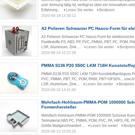
und -formung tätig ist, verfügt es über ein innovatives 
Erfahrung...
Lesen Sie weiter
Bestpreis
2020-08-18 14:38:12
A2 Polieren Schwarzer PC Hasco-Form für ele
A2 Polieren Schwarzer PC Hasco-Form für elektronische
Pastikstoffe PS, ABS, PP, PVC, PMMA, PBT, PC, POM, PA
LSR, Aluminium, Zink.....
Lesen Sie weiter
Bestpreis
2020-08-14 15:37:39
PMMA S136 P20 S50C LKM 718H Kunststoffsp
PMMA S136 P20 S50C LKM 718H Kunststoffspritzguss Pro
PVC, PMMA, PBT, PC, POM, PA66, PBT+GF30%... usw.Ande
LSR, Aluminium, Zink....
Lesen Sie weiter
Bestpreis
2020-08-18 14:41:40
Mehrfach-Hohlraum-PMMA-POM 1000000 Schü
Formenhersteller
Mehrfach-Hohlraum-PMMA-POM 1000000 Schüsse Kunststo
Teilmaterial ABS PC, PMMA, POM, PVC, PA, HIPS, PE, P
Größe Maßgeschneidert ...
Lesen Sie weiter
Bestpr
2020-08-13 10:50:25