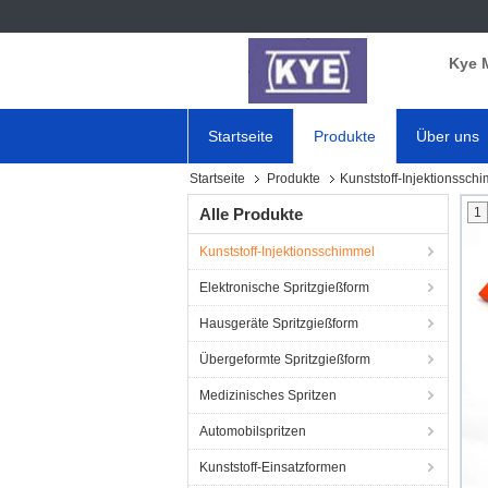
Kye 
Startseite
Produkte
Über uns
Startseite
Produkte
Kunststoff-Injektionssch
Alle Produkte
1
Kunststoff-Injektionsschimmel
Elektronische Spritzgießform
Hausgeräte Spritzgießform
Übergeformte Spritzgießform
Medizinisches Spritzen
Automobilspritzen
Kunststoff-Einsatzformen