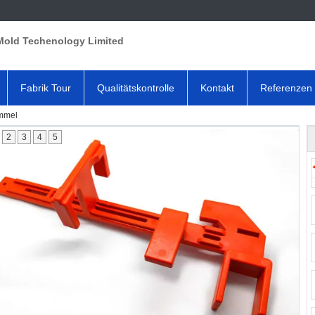
Mold Techenology Limited
Fabrik Tour
Qualitätskontrolle
Kontakt
Referenzen
immel
2
3
4
5