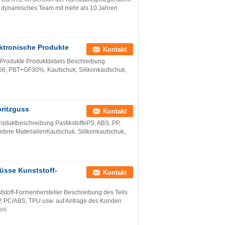
und dynamisches Team mit mehr als 10 Jahren
ktronische Produkte
Kontakt
 Produkte Produktdetails Beschreibung
66, PBT+GF30%, Kautschuk, Silikonkautschuk,
ritzguss
Kontakt
duktbeschreibung PastikstoffePS, ABS, PP,
re MaterialienKautschuk, Silikonkautschuk,
sse Kunststoff-
Kontakt
ff-Formenhersteller Beschreibung des Teils
P, PC/ABS, TPU usw. auf Anfrage des Kunden
eis