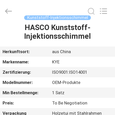
Copyright
©
2020
-
2025
Kunststoff-Injektionsschimmel
KYE
Mould
Techenology
HASCO Kunststoff-
HAUS
Limited.
All
Injektionsschimmel
Rights
Reserved.
Developed
PRODUKTE
by
ECER
Herkunftsort:
aus China
ÜBER
Markenname:
KYE
UNS
Zertifizierung:
ISO9001:ISO14001
Modellnummer:
OEM-Produkte
FABRIK-
AUSFLUG
Min Bestellmenge:
1 Satz
Preis:
To Be Negotiation
QUALITÄTSKONTROLLE
Verpackung
Holzetui mit Stahlrahmen