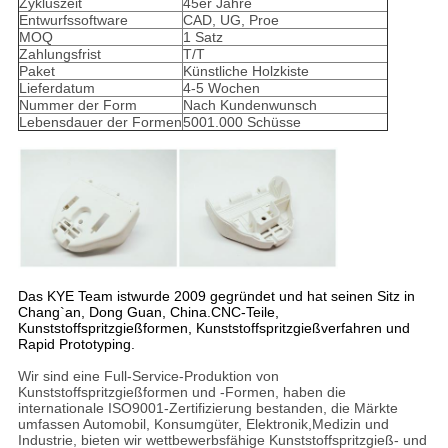
Zykluszeit
45er Jahre
Entwurfssoftware
CAD, UG, Proe
MOQ
1 Satz
Zahlungsfrist
T/T
Paket
Künstliche Holzkiste
Lieferdatum
4-5 Wochen
Nummer der Form
Nach Kundenwunsch
Lebensdauer der Formen
5001.000 Schüsse
Das KYE Team ist
wurde 2009 gegründet und hat seinen Sitz in
Chang`an, Dong Guan, China.
CNC-Teile,
Kunststoffspritzgießformen, Kunststoffspritzgießverfahren und
Rapid Prototyping.
Wir sind eine Full-Service-Produktion von
Kunststoffspritzgießformen und -Formen, haben die
internationale ISO9001-Zertifizierung bestanden, die Märkte
umfassen Automobil, Konsumgüter, Elektronik,Medizin und
Industrie, bieten wir wettbewerbsfähige Kunststoffspritzgieß- und