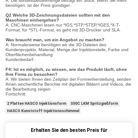
A: Die Mindestbestellmenge beträgt ein Stück. Wenn Sie mehr
benötigen, ist der Preis günstiger.
Q2 Welche 3D-Zeichnungsdateien sollten mit den
Maschinen einhergehen?
A: CNC-Maschinen lesen nur *IGS,*STP,*STEP,*IGES,*X-T-
Format, für *STL-Format, es geht mit 3D-Drucker und SLA.
Was braucht man, um ein Angebot zu machen?
A: Normalerweise benötigen wir die 3D-Dateien des
Kundenprojekts, Material, Menge der Injektionsteile, Farbe und
Oberflächenbehandlung
Kundenbedarf.
F4: Ist es möglich, zu wissen, wie das Produkt läuft, ohne
Ihre Firma zu besuchen?
A: Wir bieten Ihnen den Zeitplan der Formenherstellung, senden
Ihnen wöchentliche Berichte mit digitalen Bildern und Videos, die
die Bearbeitung zeigen
Fortschritt.
2 Platten HASCO Injektionsform
S50C LKM Spritzgießform
HASCO Kunststoff-Injektionsschimmel
Erhalten Sie den besten Preis für