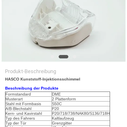
SITEMAP
PRIVACY
POLICY
Produkt-Beschreibung
HASCO Kunststoff-Injektionsschimmel
Beschreibung der Produkte
Formstandard
DME
Musterart
2 Plattenform
Stahl mit Formbasis
S50C
A/B-Blechstahl
P20
Kern- und Kavirstahl
P20/718/738/NAK80/S136/718H
Typ des Fahrers
Kaltlaufzeug
Typ der Tür
Grenzgitter