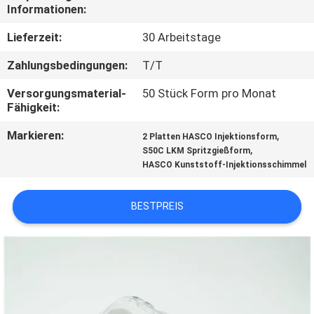
Informationen:
TRETEN
Lieferzeit:
30 Arbeitstage
SIE
Zahlungsbedingungen:
T/T
MIT
Versorgungsmaterial-
50 Stück Form pro Monat
UNS
Fähigkeit:
IN
Markieren:
,
2 Platten HASCO Injektionsform
VERBINDUNG
,
S50C LKM Spritzgießform
HASCO Kunststoff-Injektionsschimmel
NACHRICHTEN
BESTPREIS
FORDERN
SIE
EIN
ZITAT