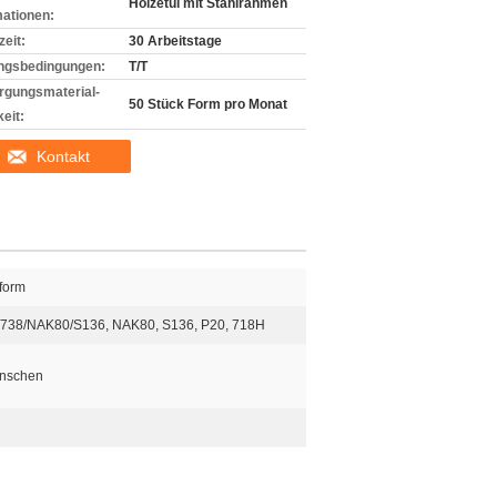
Holzetui mit Stahlrahmen
mationen:
zeit:
30 Arbeitstage
ngsbedingungen:
T/T
rgungsmaterial-
50 Stück Form pro Monat
eit:
Kontakt
nform
/738/NAK80/S136, NAK80, S136, P20, 718H
nschen