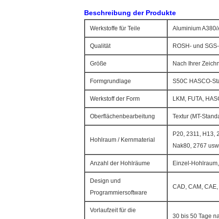
Beschreibung der Produkte
Werkstoffe für Teile
Aluminium A380/A
Qualität
ROSH- und SGS-
Größe
Nach Ihrer Zeich
Formgrundlage
S50C HASCO-Stan
Werkstoff der Form
LKM, FUTA, HASC
Oberflächenbearbeitung
Textur (MT-Stand
P20, 2311, H13, 
Hohlraum / Kernmaterial
Nak80, 2767 usw
Anzahl der Hohlräume
Einzel-Hohlraum,
Design und
CAD, CAM, CAE, P
Programmiersoftware
Vorlaufzeit für die
30 bis 50 Tage n