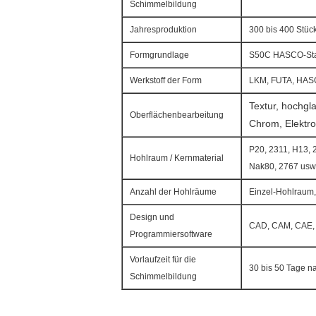
Schimmelbildung
Jahresproduktion
300 bis 400 Stüc
Formgrundlage
S50C HASCO-Stan
Werkstoff der Form
LKM, FUTA, HASC
Textur, hochgl
Oberflächenbearbeitung
Chrom, Elektr
P20, 2311, H13, 
Hohlraum / Kernmaterial
Nak80, 2767 usw
Anzahl der Hohlräume
Einzel-Hohlraum,
Design und
CAD, CAM, CAE, P
Programmiersoftware
Vorlaufzeit für die
30 bis 50 Tage n
Schimmelbildung