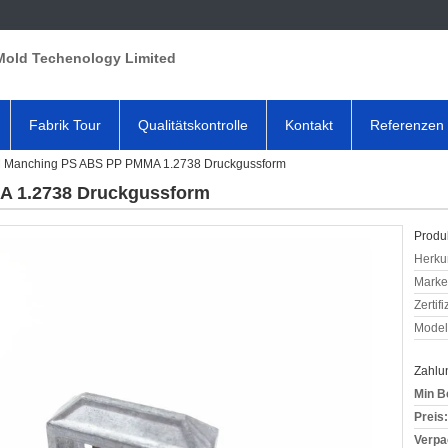
Mold Techenology Limited
Fabrik Tour
Qualitätskontrolle
Kontakt
Referenzen
Manching PS ABS PP PMMA 1.2738 Druckgussform
 1.2738 Druckgussform
Produk
Herkun
Mark
Zertif
Model
Zahlu
Min B
Preis:
Verpa