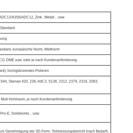
DC12/A356/ADC12, Zink...Metall... usw.
Standard
nung.
dard, europäische Norm, Weltnorm
O, DME usw. oder je nach Kundenanforderung.
ard), hochglänzendes Polieren
2344, Starvax 420, 236, AdC3, S136, 2312, 2379, 2316, 2083,
.
 Muti-Hohlraum, je nach Kundenanforderung.
ro-E, Solidworks... usw.
ach Genehmigung der 3D-Form, Teilmessungsbericht (nach Bedarf).