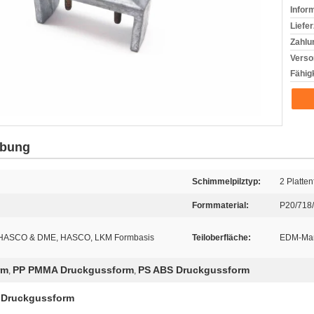
Infor
Liefer
Zahlu
Verso
Fähigk
ibung
Schimmelpilztyp:
2 Platte
Formmaterial:
P20/718
HASCO & DME, HASCO, LKM Formbasis
Teiloberfläche:
EDM-Ma
rm
PP PMMA Druckgussform
PS ABS Druckgussform
,
,
 Druckgussform