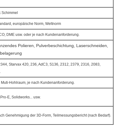
k Schimmel
dard, europäische Norm, Weltnorm
O, DME usw. oder je nach Kundenanforderung.
anzendes Polieren, Pulverbeschichtung, Laserschneiden,
obelagerung
2344, Starvax 420, 236, AdC3, S136, 2312, 2379, 2316, 2083,
.
 Muti-Hohlraum, je nach Kundenanforderung.
ro-E, Solidworks... usw.
ach Genehmigung der 3D-Form, Teilmessungsbericht (nach Bedarf).