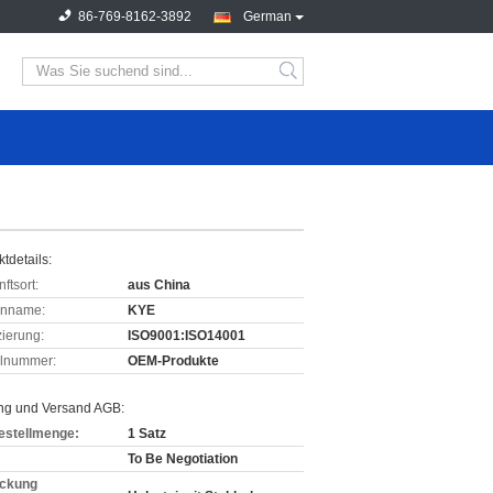
86-769-8162-3892
German
tdetails:
ftsort:
aus China
enname:
KYE
izierung:
ISO9001:ISO14001
lnummer:
OEM-Produkte
ng und Versand AGB:
estellmenge:
1 Satz
To Be Negotiation
ckung