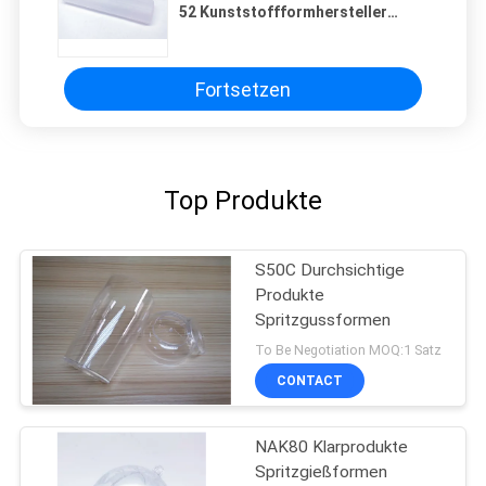
52 Kunststoffformhersteller
Klarprodukte Spritzgussformen
Fortsetzen
Top Produkte
S50C Durchsichtige
Produkte
Spritzgussformen
To Be Negotiation MOQ:1 Satz
CONTACT
NAK80 Klarprodukte
Spritzgießformen