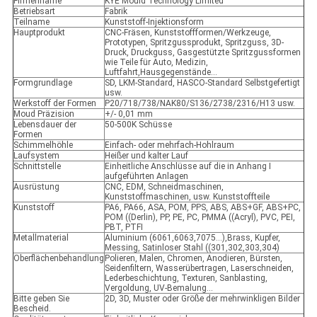
Firmenname
KYE Mould Technology Limited
Betriebsart
Fabrik
Teilname
Kunststoff-Injektionsform
Hauptprodukt
CNC-Fräsen, Kunststoffformen/Werkzeuge,
Prototypen, Spritzgussprodukt, Spritzguss, 3D-
Druck, Druckguss, Gasgestützte Spritzgussformen
wie Teile für Auto, Medizin,
Luftfahrt,Hausgegenstände...
Formgrundlage
SD, LKM-Standard, HASCO-Standard Selbstgefertigt
usw.
Werkstoff der Formen
P20/718/738/NAK80/S136/2738/2316/H13 usw.
Moud Präzision
+/- 0,01 mm
Lebensdauer der
50-500K Schüsse
Formen
Schimmelhöhle
Einfach- oder mehrfach-Hohlraum
Laufsystem
Heißer und kalter Lauf
Schnittstelle
Einheitliche Anschlüsse auf die in Anhang I
aufgeführten Anlagen
Ausrüstung
CNC, EDM, Schneidmaschinen,
Kunststoffmaschinen, usw. Kunststoffteile
Kunststoff
PA6, PA66, ASA, POM, PPS, ABS, ABS+GF, ABS+PC,
POM ((Derlin), PP, PE, PC, PMMA ((Acryl), PVC, PEI,
PBT, PTFI
Metallmaterial
Aluminium (6061,6063,7075...),Brass, Kupfer,
Messing, Satinloser Stahl ((301,302,303,304)
Oberflächenbehandlung
Polieren, Malen, Chromen, Anodieren, Bürsten,
Seidenfiltern, Wasserübertragen, Laserschneiden,
Lederbeschichtung, Texturen, Sanblasting,
Vergoldung, UV-Bemalung...
Bitte geben Sie
2D, 3D, Muster oder Größe der mehrwinkligen Bilder
Bescheid.