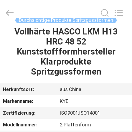
Limited.
All
Rights
Reserved.
Developed
Durchsichtige Produkte Spritzgussformen
by
ECER
Vollhärte HASCO LKM H13
HAUS
HRC 48 52
PRODUKTE
Kunststoffformhersteller
Klarprodukte
ÜBER
Spritzgussformen
UNS
Herkunftsort:
aus China
FABRIK-
Markenname:
KYE
AUSFLUG
Zertifizierung:
ISO9001:ISO14001
QUALITÄTSKONTROLLE
Modellnummer:
2 Plattenform