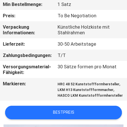
Min Bestellmenge:
1 Satz
TRETEN
Preis:
To Be Negotiation
SIE
Verpackung
Künstliche Holzkiste mit
MIT
Informationen:
Stahlrahmen
UNS
Lieferzeit:
30-50 Arbeitstage
IN
Zahlungsbedingungen:
T/T
VERBINDUNG
Versorgungsmaterial-
30 Sätze formen pro Monat
Fähigkeit:
NACHRICHTEN
Markieren:
,
HRC 48 52 Kunststoffformhersteller
,
LKM H13 Kunststoffformmacher
FORDERN
HASCO LKM Kunststoffformhersteller
SIE
BESTPREIS
EIN
ZITAT