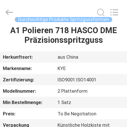
Limited.
All
Rights
Reserved.
Developed
Durchsichtige Produkte Spritzgussformen
by
ECER
A1 Polieren 718 HASCO DME
HAUS
Präzisionsspritzguss
PRODUKTE
Herkunftsort:
aus China
ÜBER
Markenname:
KYE
UNS
Zertifizierung:
ISO9001:ISO14001
Modellnummer:
2 Plattenform
FABRIK-
AUSFLUG
Min Bestellmenge:
1 Satz
Preis:
To Be Negotiation
QUALITÄTSKONTROLLE
Verpackung
Künstliche Holzkiste mit