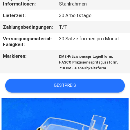
Informationen:
Stahlrahmen
TRETEN
Lieferzeit:
30 Arbeitstage
SIE
Zahlungsbedingungen:
T/T
MIT
Versorgungsmaterial-
30 Sätze formen pro Monat
UNS
Fähigkeit:
IN
Markieren:
,
DME-Präzisionsspritzgießform
VERBINDUNG
,
HASCO Präzisionsspritzgussform
718 DME-Genauigkeitsform
NACHRICHTEN
BESTPREIS
FORDERN
SIE
EIN
ZITAT