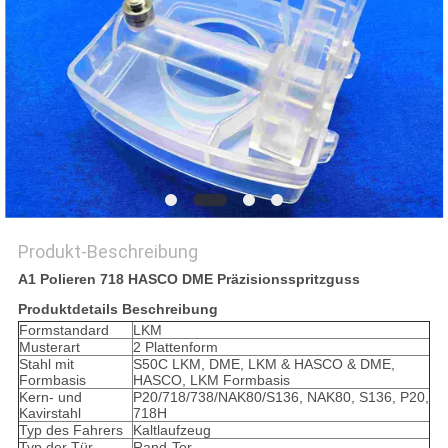
SITEMAP
PRIVACY
POLICY
Produkt-Beschreibung
A1 Polieren 718 HASCO DME Präzisionsspritzguss
Produktdetails Beschreibung
Formstandard
LKM
Musterart
2 Plattenform
Stahl mit
S50C LKM, DME, LKM & HASCO & DME,
Formbasis
HASCO, LKM Formbasis
Kern- und
P20/718/738/NAK80/S136, NAK80, S136, P20,
Kavirstahl
718H
Typ des Fahrers
Kaltlaufzeug
Typ der Tür
Rand-Tor