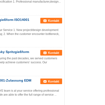
ecification 1. Professional manufacturer,design...
gießform ISO14001
Kontakt
ur Service 1. New project/design development
g; 2. When the customer encounter bottleneck,
sky Spritzgießform
Kontakt
uring the past decades, we served customers
 help achieve customers’ success. Our
9001-Zulassung EDM
Kontakt
 team is at your service offering professional
are able to offer the full range of service ...