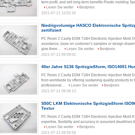
term profit, and sell long-term benefits Plastic molding Sp
Lesen Sie weiter
Bestpreis
2021-07-21 10:02:20
Niedrigvolumige HASCO Elektronische Spritz
zertifiziert
PC Resin 2 Cavity EDM 718H Electronic Injection Mold O
assistance, base on customer’s samples or design drawin
give them ...
Lesen Sie weiter
Bestpreis
2021-07-21 09:59:02
40er Jahre S136 Spritzgießform, ISO14001 Hu
PC Resin 2 Cavity EDM 718H Electronic Injection Mold D
from worldwide by offering sustaining quality products to
professional ...
Lesen Sie weiter
Bestpreis
2021-07-21 09:58:13
S50C LKM Elektronische Spritzgießform ISO
Textur
PC Resin 2 Cavity EDM 718H Electronic Injection Mold KYE
expertise, flexibility and accuracy in assumed deadlines.We 
Lesen Sie weiter
Bestpreis
2021-07-21 09:56:58