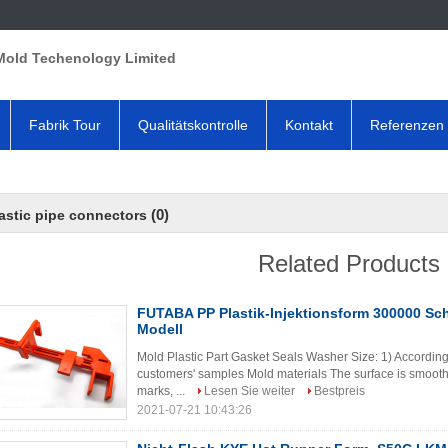
Mold Techenology Limited
Fabrik Tour
Qualitätskontrolle
Kontakt
Referenzen
(0)
astic pipe connectors
Related Products
FUTABA PP Plastik-Injektionsform 300000 Sch
Modell
Mold Plastic Part Gasket Seals Washer Size: 1) According
customers' samples Mold materials The surface is smooth 
marks, ...
Lesen Sie weiter
Bestpreis
2021-07-21 10:43:26