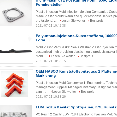
Nicht-Flash KYE Hot Runner Form, S50C LKM
Formhersteller
Plastic Injection Mold Injection Molding Companies Cus
Made Plastic Mould Warm and quick response service pro
professional ...
Lesen Sie weiter
Bestpreis
2021-07-21 10:42:38
Polyurthan-Injektions-Kunststoffform, 1000
Form
Mold Plastic Part Gasket Seals Washer Plastic injection m
customized high precision plastic mould products maker i
Mold ...
Lesen Sie weiter
Bestpreis
2021-07-21 10:38:15
OEM HASCO Kunststoffspritzguss 2 Platten
Markierung
Plastic Injection Mold Our service 1. Engineering/ Techni
management Supplier Managed Inventory Design for Manu
samll, ...
Lesen Sie weiter
Bestpreis
2021-07-21 10:33:26
EDM Textur Kavität Spritzgießen, KYE Kunst
PC Resin 2 Cavity EDM 718H Electronic Injection Mold We 