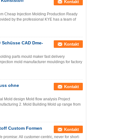
 Kunststoff
Kontakt
tom Cheap Injection Molding Production Ready
vided by the professional KYE has a team of
00 Schüsse CAD Dme-
Kontakt
olding parts mould maker fast delivery
njection mold manufacturer mouldings for factory
guss ohne
Kontakt
cal Mold design Mold flow analysis Project
facturing 2. Mold Building Mold up range from
stoff Custom Formen
Kontakt
promise: All customer-centric, never for short-