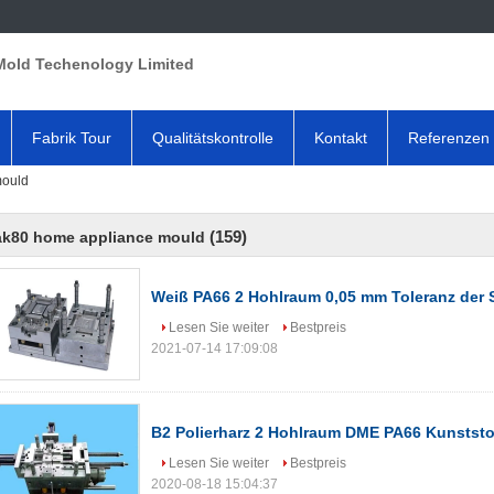
Mold Techenology Limited
Fabrik Tour
Qualitätskontrolle
Kontakt
Referenzen
mould
(159)
ak80 home appliance mould
Weiß PA66 2 Hohlraum 0,05 mm Toleranz der 
Lesen Sie weiter
Bestpreis
2021-07-14 17:09:08
B2 Polierharz 2 Hohlraum DME PA66 Kunststo
Lesen Sie weiter
Bestpreis
2020-08-18 15:04:37