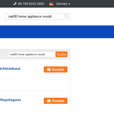
86-769-8162-3892
German
Schleimhaut
Kontakt
ffspritzguss
Kontakt